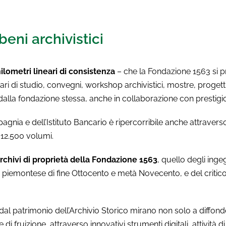
beni archivistici
ilometri lineari di consistenza
– che la Fondazione 1563 si p
ri di studio, convegni, workshop archivistici, mostre, progett
dalla fondazione stessa, anche in collaborazione con prestigios
pagnia e dell’Istituto Bancario è ripercorribile anche attravers
e 12.500 volumi.
rchivi di proprietà della Fondazione 1563
, quello degli ing
sa piemontese di fine Ottocento e metà Novecento, e del critico
ire dal patrimonio dell’Archivio Storico mirano non solo a diff
 fruizione, attraverso innovativi strumenti digitali, attività di