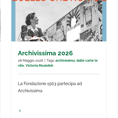
Rinnovo delle cariche istituzionali
Archivissima 2026
28 Maggio 2026
|
Tags:
archivissima
,
dalle carte le
vite
,
Victoria Musiołek
La Fondazione 1563 partecipa ad
Archivissima