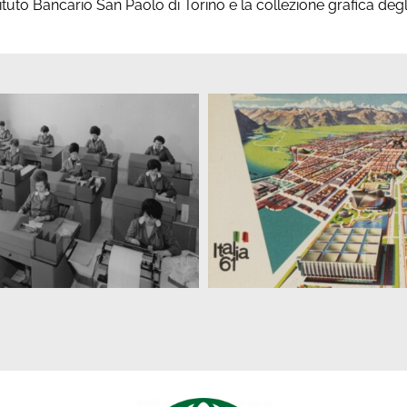
ituto Bancario San Paolo di Torino e la collezione grafica degl
Walks of Change ’61.
seggiate nella città che
Angelo e Jolanda Dr
cambia