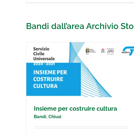
Bandi dall’area Archivio Sto
tura
Call for essays “La vita in atto”
Insieme per costruire cultura
Bandi
,
Chiusi