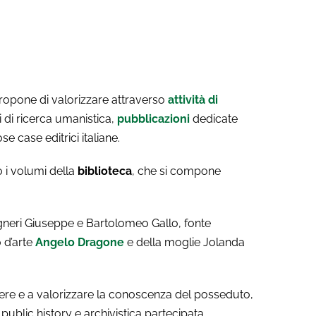
ropone di valorizzare attraverso
attività di
i di ricerca umanistica,
pubblicazioni
dedicate
e case editrici italiane.
o i volumi della
biblioteca
, che si compone
egneri Giuseppe e Bartolomeo Gallo, fonte
 d’arte
Angelo Dragone
e della moglie Jolanda
ondere e a valorizzare la conoscenza del posseduto,
 public history e archivistica partecipata.