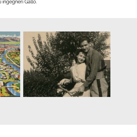
i ingegneri Gallo.
agone
La vita in atto