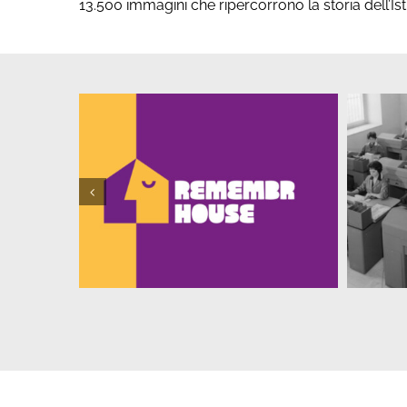
13.500 immagini che ripercorrono la storia dell’Ist
USE
La Compagnia delle donne
Pas