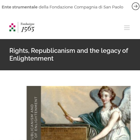
Salta
al
contenuto
Rights, Republicanism and the legacy of
Enlightenment
Ingrandisci
immagine