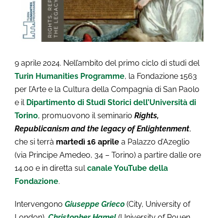
9 aprile 2024. Nell’ambito del primo ciclo di studi del
Turin Humanities Programme
, la Fondazione 1563
per l’Arte e la Cultura della Compagnia di San Paolo
e il
Dipartimento di Studi Storici dell’Università di
Torino
, promuovono il seminario
Rights,
Republicanism and the legacy of Enlightenment
,
che si terrà
martedì 16 aprile
a Palazzo d’Azeglio
(via Principe Amedeo, 34 – Torino) a partire dalle ore
14.00 e in diretta sul
canale YouTube della
Fondazione
.
Intervengono
Giuseppe Grieco
(City, University of
London),
Christopher Hamel
(University of Rouen