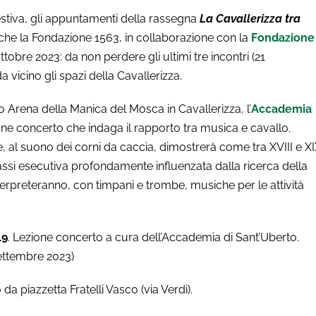
stiva, gli appuntamenti della rassegna
La Cavallerizza tra
che la Fondazione 1563, in collaborazione con la
Fondazione
tobre 2023: da non perdere gli ultimi tre incontri (21
 vicino gli spazi della Cavallerizza.
o Arena della Manica del Mosca in Cavallerizza, l’
Accademia
ione concerto che indaga il rapporto tra musica e cavallo.
, al suono dei corni da caccia, dimostrerà come tra XVIII e X
assi esecutiva profondamente influenzata dalla ricerca della
erpreteranno, con timpani e trombe, musiche per le attività
19
. Lezione concerto a cura dell’Accademia di Sant’Uberto.
settembre 2023)
a piazzetta Fratelli Vasco (via Verdi).