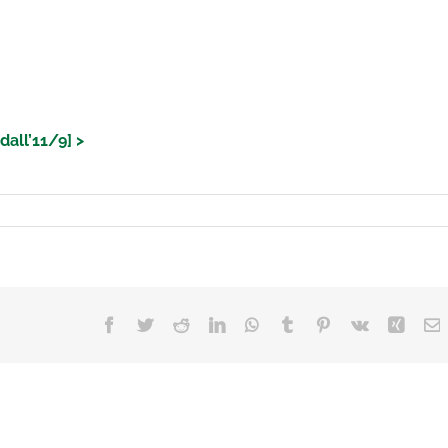
dall’11/9] >
Facebook
Twitter
Reddit
LinkedIn
WhatsApp
Tumblr
Pinterest
Vk
Xing
E