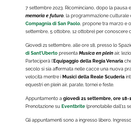
7 settembre 2023. Ricominciano, dopo la pausa e
memoria e futuro
, la programmazione culturale 
Compagnia di San Paolo
, propone tra marzo e ot
settembre, 5 ottobre, 12 ottobre) per conoscere da
Giovedì 21 settembre, alle ore 18, presso lo Spazi
di Sant’Uberto
presenta
Musica en plein
air, lez
Parteciperà l’
Equipaggio della Regia Venaria
che
secolo si sia affermata nelle cacce una nuova pr
velocità mentre i
Musici della Reale Scuderia
int
equestri en plein air, parate, tornei e feste.
Appuntamento a
giovedì 21 settembre, ore 18-
Prenotazione su
Eventbrite
(prenotabile dall’11 
Gli appuntamenti sono a ingresso libero. Ingresso d