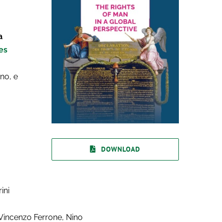
a
es
no, e
DOWNLOAD
ini
 Vincenzo Ferrone, Nino