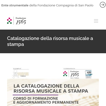
Salta
al
contenuto
Catalogazione della risorsa musicale a
stampa
Ingrandisci
immagine